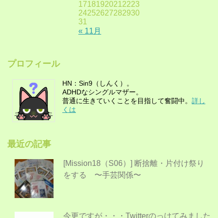
17
18
19
20
21
22
23
24
25
26
27
28
29
30
31
« 11月
プロフィール
HN：Sin9（しんく）。
ADHDなシングルマザー。
普通に生きていくことを目指して奮闘中。
詳し
くは
最近の記事
[Mission18（S06）] 断捨離・片付け祭り
をする 〜手芸関係〜
今更ですが・・・Twitterのっけてみました