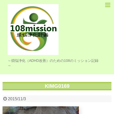
Home
お知らせ
プロフィール
煩悩浄化計画
108リスト
～煩悩浄化（ADHD改善）のための108のミッション記録
～
ライフログ
シンプルライフ
KIMG0169
ピアノ
2015/11/3
クラフト
思い出