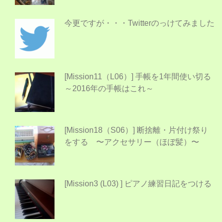
今更ですが・・・Twitterのっけてみました
[Mission11（L06）] 手帳を1年間使い切る
～2016年の手帳はこれ～
[Mission18（S06）] 断捨離・片付け祭り
をする 〜アクセサリー（ほぼ髪）〜
[Mission3 (L03) ] ピアノ練習日記をつける