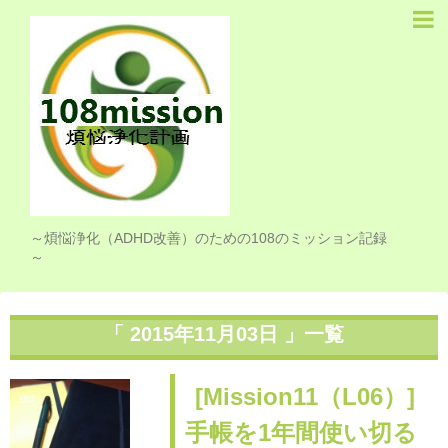
Home
お知らせ
プロフィール
煩悩浄化計画
108リスト
～煩悩浄化（ADHD改善）のための108のミッション記録
～
ライフログ
シンプルライフ
「 2015年11月03日 」一覧
ピアノ
[Mission11（L06）]
クラフト
手帳を1年間使い切る
思い出