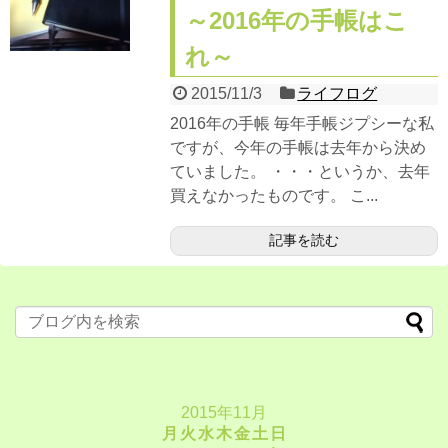
～2016年の手帳はこ
外活
れ～
脳トレ
2015/11/3
ライフログ
心トレ
2016年の手帳 毎年手帳ジプシーな私
ですが、今年の手帳は去年から決め
デジタル化
ていました。 ・・・というか、去年
買えなかったものです。 こ...
更新履歴
記事を読む
サイトマップ
2015年11月
月
火
水
木
金
土
日