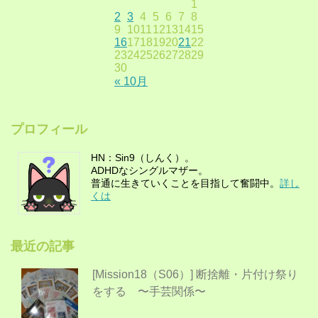
1
2
3
4
5
6
7
8
9
10
11
12
13
14
15
16
17
18
19
20
21
22
23
24
25
26
27
28
29
30
« 10月
プロフィール
HN：Sin9（しんく）。
ADHDなシングルマザー。
普通に生きていくことを目指して奮闘中。
詳し
くは
最近の記事
[Mission18（S06）] 断捨離・片付け祭り
をする 〜手芸関係〜