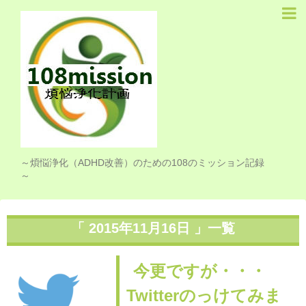
Home
お知らせ
プロフィール
煩悩浄化計画
108リスト
～煩悩浄化（ADHD改善）のための108のミッション記録
～
ライフログ
シンプルライフ
「 2015年11月16日 」一覧
ピアノ
今更ですが・・・
クラフト
Twitterのっけてみま
思い出