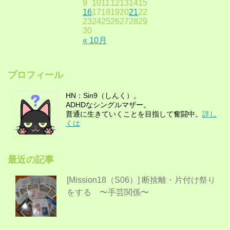
9
10
11
12
13
14
15
16
17
18
19
20
21
22
23
24
25
26
27
28
29
30
« 10月
プロフィール
HN：Sin9（しんく）。
ADHDなシングルマザー。
普通に生きていくことを目指して奮闘中。
詳し
くは
最近の記事
[Mission18（S06）] 断捨離・片付け祭り
をする 〜手芸関係〜