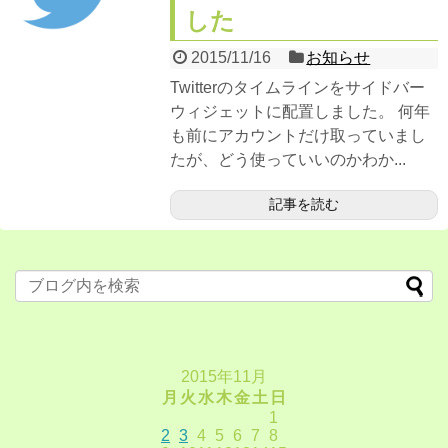
した
外活
2015/11/16
お知らせ
脳トレ
Twitterのタイムラインをサイドバー
ウィジェットに配置しました。 何年
心トレ
も前にアカウントだけ取っていまし
たが、どう使っていいのかわか...
デジタル化
記事を読む
更新履歴
サイトマップ
2015年11月
月
火
水
木
金
土
日
1
2
3
4
5
6
7
8