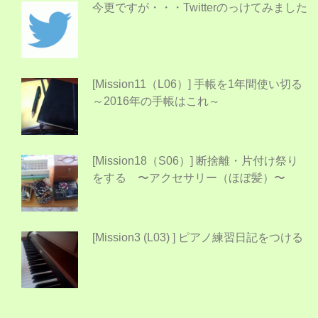
今更ですが・・・Twitterのっけてみました
[Mission11（L06）] 手帳を1年間使い切る
～2016年の手帳はこれ～
[Mission18（S06）] 断捨離・片付け祭り
をする 〜アクセサリー（ほぼ髪）〜
[Mission3 (L03) ] ピアノ練習日記をつける